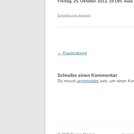
Freitag, 25. Oktober 2013, 19 Uhr, Aula
Schreibe eine Antwort
Beitragsnavigation
←
Klavierabend
Schreibe einen Kommentar
Du musst
angemeldet
sein, um einen K